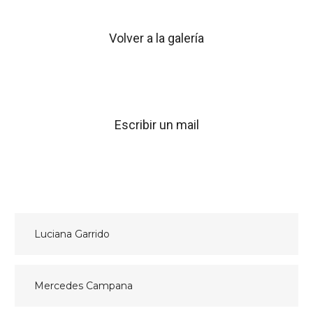
Volver a la galería
Escribir un mail
Navegación
Luciana Garrido
de
entradas
Mercedes Campana