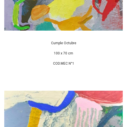
Cumple Octubre
100 x 70 cm
COD.MEC N°1