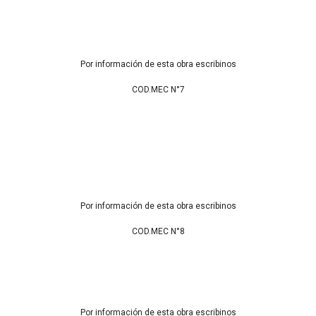
Por información de esta obra escribinos
COD.MEC N°7
Por información de esta obra escribinos
COD.MEC N°8
Por información de esta obra escribinos