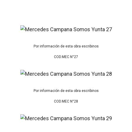
Por información de esta obra escribinos
COD.MEC N°27
Por información de esta obra escribinos
COD.MEC N°28