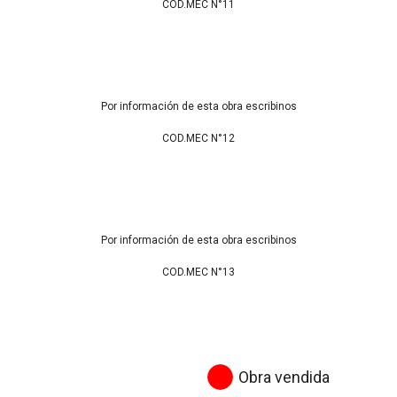
COD.MEC N°11
Por información de esta obra escribinos
COD.MEC N°12
Por información de esta obra escribinos
COD.MEC N°13