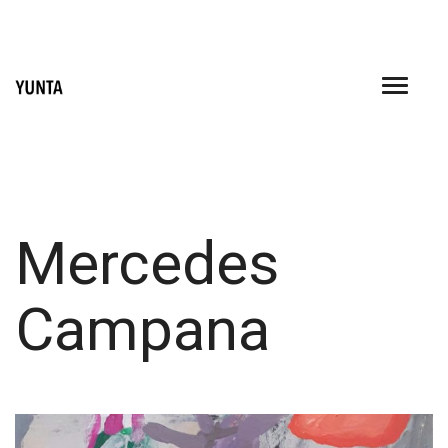
Skip
to
content
Mercedes
Campana