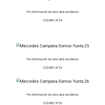
Por información de esta obra escribinos
COD.MEC N°24
Por información de esta obra escribinos
COD.MEC N°25
Por información de esta obra escribinos
COD.MEC N°26