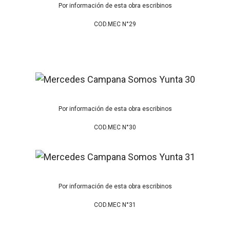
Por información de esta obra escribinos
COD.MEC N°29
Por información de esta obra escribinos
COD.MEC N°30
Por información de esta obra escribinos
COD.MEC N°31