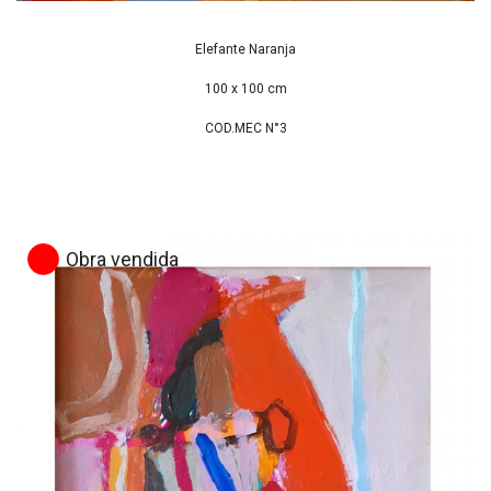
Elefante Naranja
100 x 100 cm
COD.MEC N°3