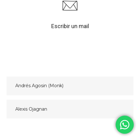
Escribir un mail
Navegación
Andrés Agosin (Monk)
de
entradas
Alexis Ojagnan