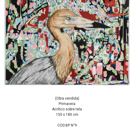
(Obra vendida)
Primavera
Acrílico sobre tela
150 x 180 cm
COD.BP N°9