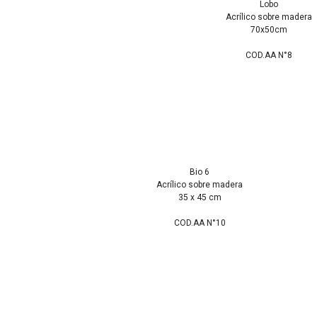
Lobo
Acrílico sobre madera
70x50cm
COD.AA N°8
Bio 6
Acrílico sobre madera
35 x 45 cm
COD.AA N°10