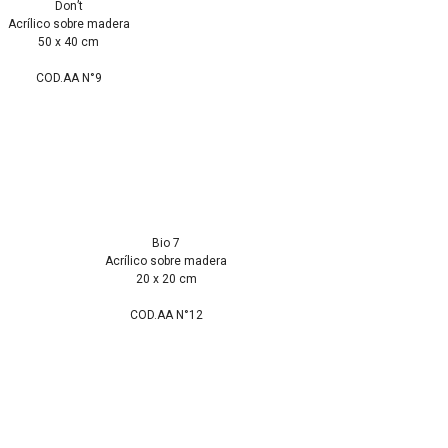
Don’t
Acrílico sobre madera
50 x 40 cm
COD.AA N°9
Bio 7
Acrílico sobre madera
20 x 20 cm
COD.AA N°12