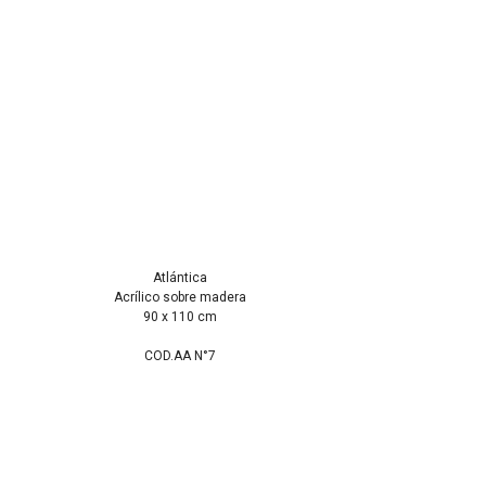
Atlántica
Acrílico sobre madera
90 x 110 cm
COD.AA N°7