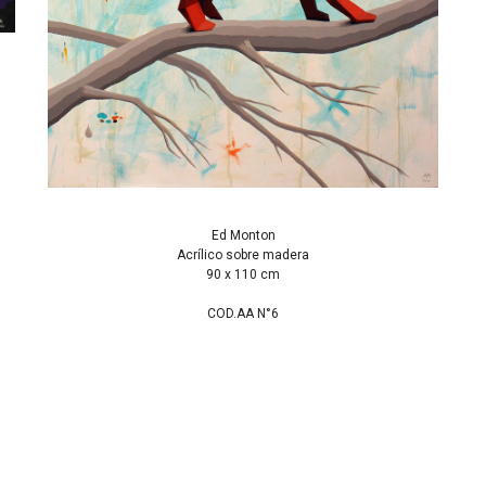
Ed Monton
Acrílico sobre madera
90 x 110 cm
COD.AA N°6