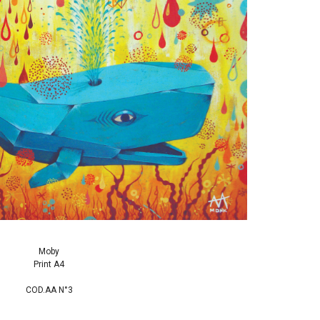
Moby
Print A4
COD.AA N°3