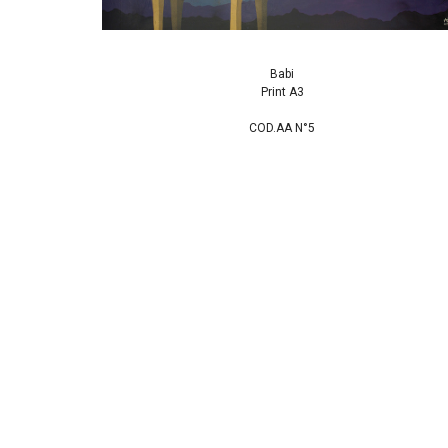
Babi
Print A3
COD.AA N°5