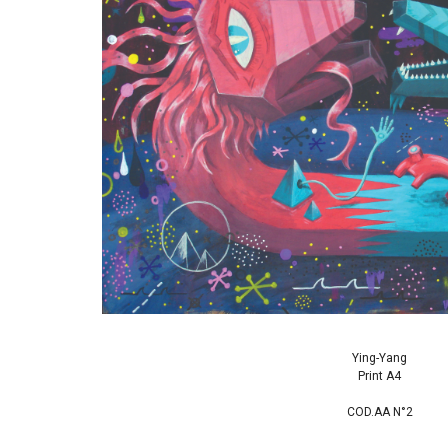
Ying-Yang
Print A4
COD.AA N°2