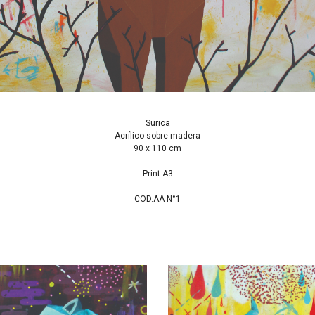
Surica
Acrílico sobre madera
90 x 110 cm
Print A3
COD.AA N°1