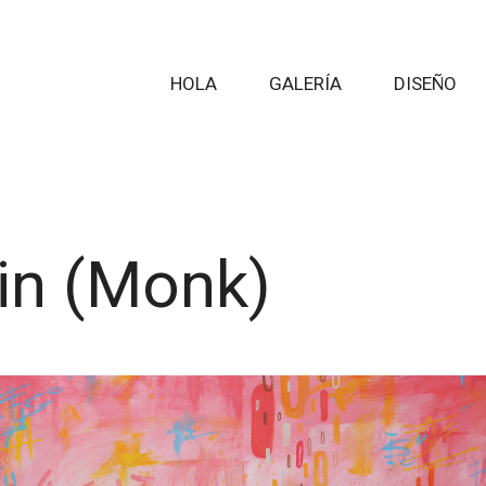
HOLA
GALERÍA
DISEÑO
in (Monk)