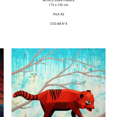
Acrílico sobre madera
170 x 100 cm
Print A3
COD.AA N°4