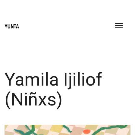
Skip
to
content
Yamila Ijiliof
(Niñxs)