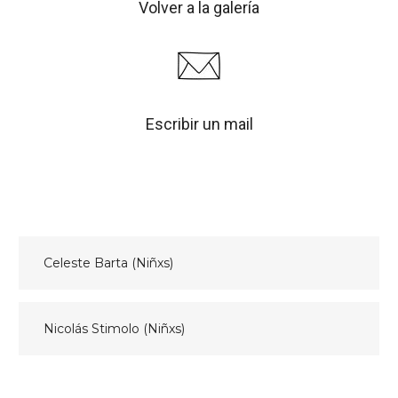
Volver a la galería
Escribir un mail
Navegación
Celeste Barta (Niñxs)
de
entradas
Nicolás Stimolo (Niñxs)