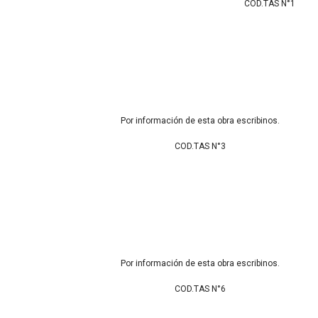
COD.TAS N°1
Por información de esta obra escribinos.
COD.TAS N°3
Por información de esta obra escribinos.
COD.TAS N°6