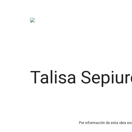
Skip
to
content
Talisa Sepiu
Por información de esta obra esc