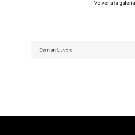
Volver a la galería
Navegación
Damian Lluvero
de
entradas