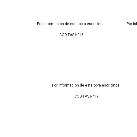
Por información de esta obra escribinos.
Por in
COD.TAS N°15
Por información de esta obra escribinos.
COD.TAS N°19