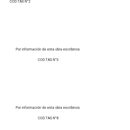
COD.TAS N°2
Por información de esta obra escribinos.
COD.TAS N°5
Por información de esta obra escribinos.
COD.TAS N°8