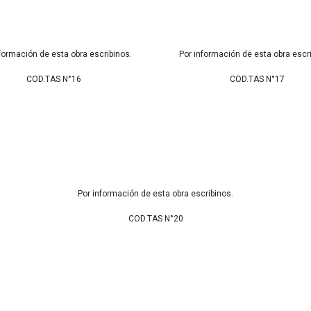
formación de esta obra escribinos.
Por información de esta obra escr
COD.TAS N°16
COD.TAS N°17
Por información de esta obra escribinos.
COD.TAS N°20