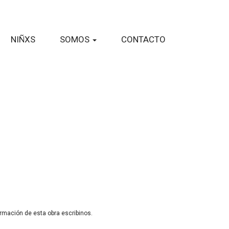
NIÑXS
SOMOS
CONTACTO
ormación de esta obra escribinos.