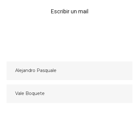
Escribir un mail
Navegación
Alejandro Pasquale
de
entradas
Vale Boquete