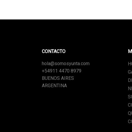
CONTACTO
M
hola@somosyunta.com
H
+54911 4470 8979
G
BUENOS AIRES
D
ARGENTINA
N
S
C
Q
C