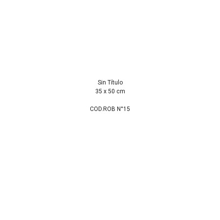
Sin Título
35 x 50 cm
COD.ROB N°15