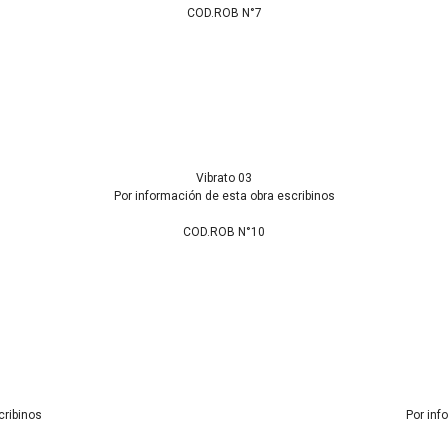
COD.ROB N°7
Vibrato 03
Por información de esta obra escribinos
COD.ROB N°10
cribinos
Por inf