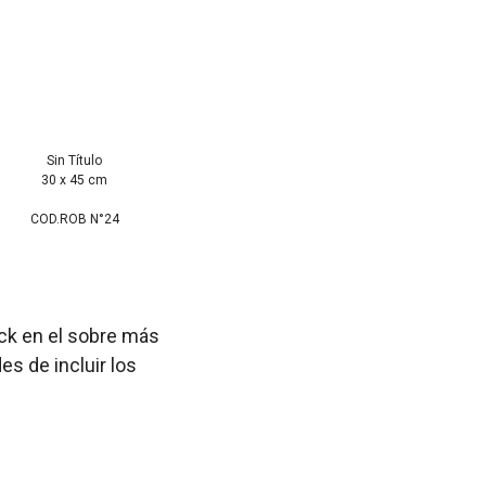
Sin Título
30 x 45 cm
COD.ROB N°24
ick en el sobre más
s de incluir los