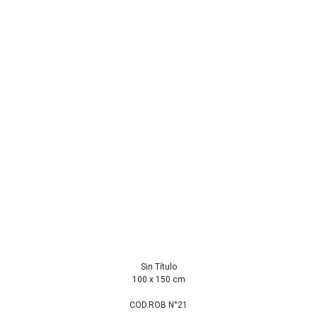
Sin Título
100 x 150 cm
COD.ROB N°21