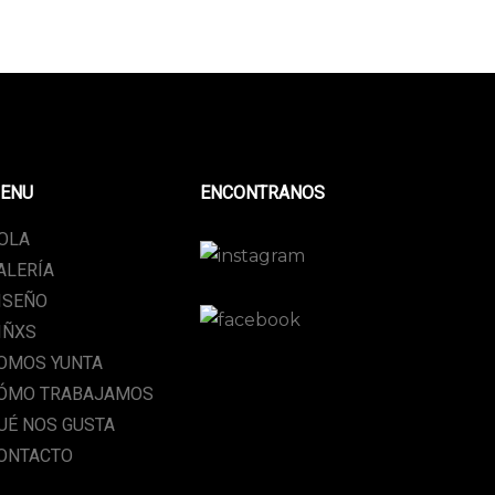
ENU
ENCONTRANOS
OLA
ALERÍA
ISEÑO
IÑXS
OMOS YUNTA
ÓMO TRABAJAMOS
UÉ NOS GUSTA
ONTACTO