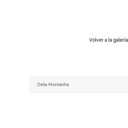
Volver a la galería
Navegación
Delia Montanha
de
entradas