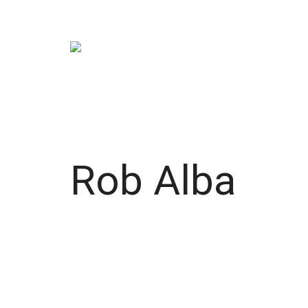
Skip
to
content
Rob Alba