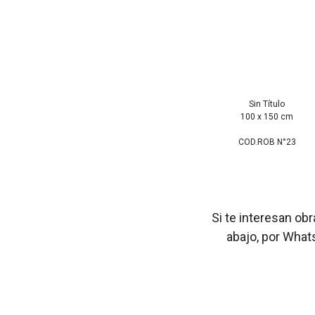
Sin Título
100 x 150 cm
COD.ROB N°23
Si te interesan ob
abajo, por What