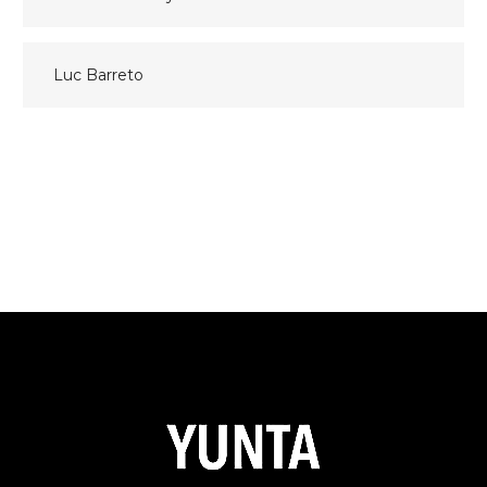
Navegación
de
entradas
Luc Barreto