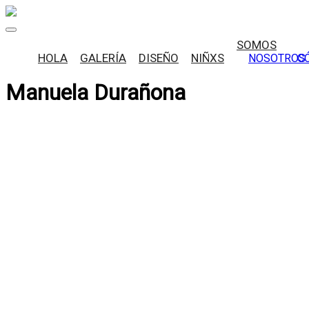
Skip
to
content
SOMOS
HOLA
GALERÍA
DISEÑO
NIÑXS
NOSOTROS
C
Manuela Durañona