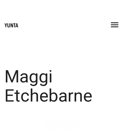
Skip
to
content
Maggi
Etchebarne