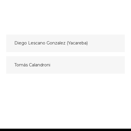
Navegación
Diego Lescano Gonzalez (Yacareba)
de
entradas
Tomás Calandroni