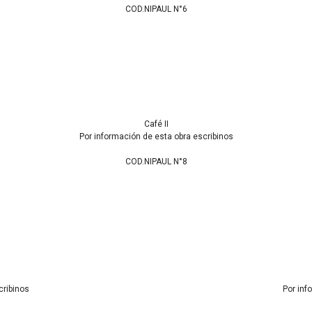
COD.NIPAUL N°6
Café II
Por información de esta obra escribinos
COD.NIPAUL N°8
cribinos
Por inf