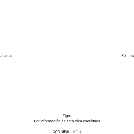
cribinos
Por inf
Tigre
Por información de esta obra escribinos
COD.NIPAUL N°14