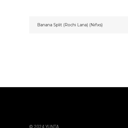
Navegación
Banana Split (Rochi Lana) (Niñxs)
de
entradas
© 2024 YUNTA