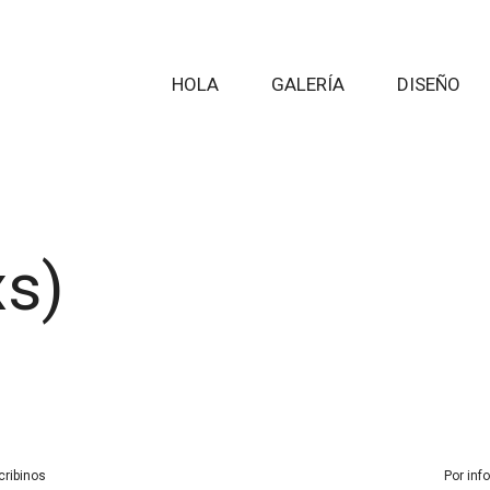
HOLA
GALERÍA
DISEÑO
xs)
cribinos
Por inf