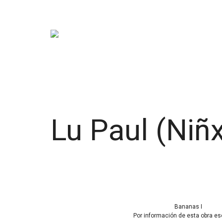
Skip
to
content
Lu Paul (Niñ
Bananas I
Por información de esta obra es