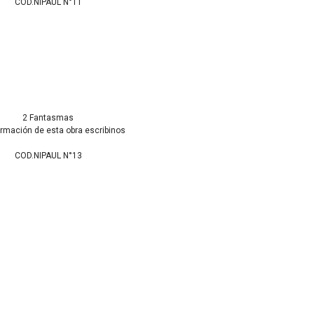
COD.NIPAUL N°11
2 Fantasmas
ormación de esta obra escribinos
COD.NIPAUL N°13