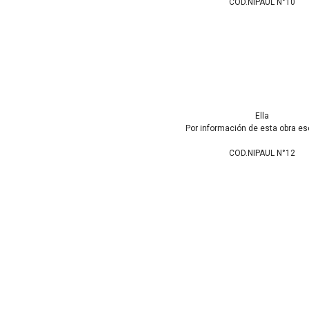
COD.NIPAUL N°10
Ella
Por información de esta obra es
COD.NIPAUL N°12