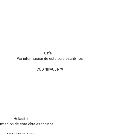
Café III
Por información de esta obra escribinos
COD.NIPAUL N°9
Heladito
ormación de esta obra escribinos