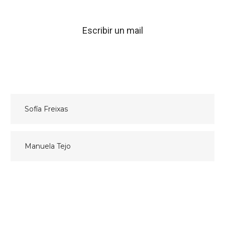
Escribir un mail
Navegación
Sofía Freixas
de
entradas
Manuela Tejo