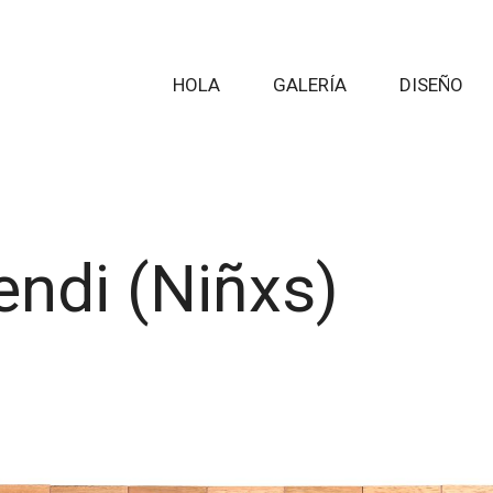
HOLA
GALERÍA
DISEÑO
endi (Niñxs)