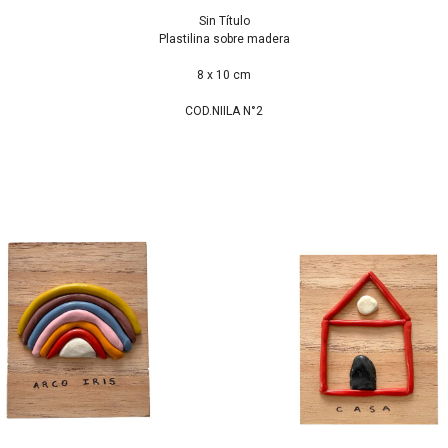
Sin Título
Plastilina sobre madera
8 x 10 cm
COD.NIILA N°2