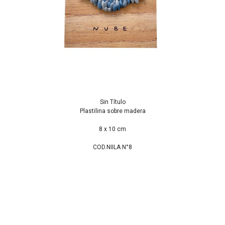
Sin Título
Plastilina sobre madera
8 x 10 cm
COD.NIILA N°8