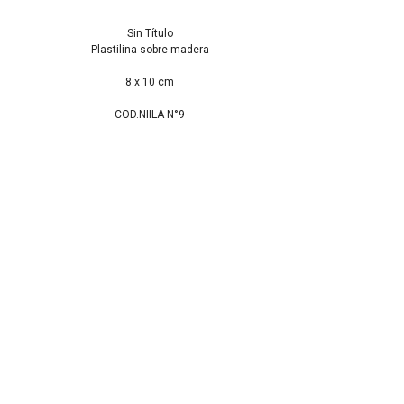
Sin Título
Plastilina sobre madera
8 x 10 cm
COD.NIILA N°9