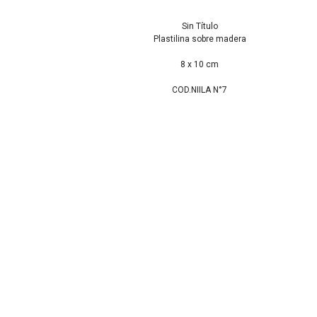
Sin Título
Plastilina sobre madera
8 x 10 cm
COD.NIILA N°7