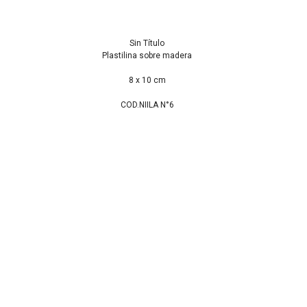
Sin Título
Plastilina sobre madera
8 x 10 cm
COD.NIILA N°6