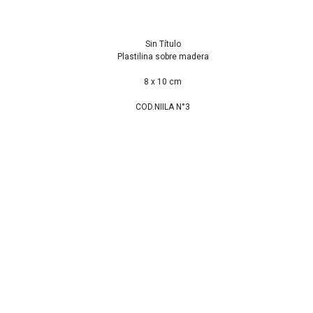
Sin Título
Plastilina sobre madera
8 x 10 cm
COD.NIILA N°3