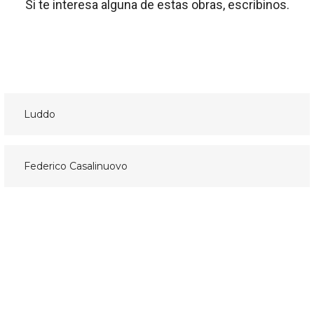
Si te interesa alguna de estas obras, escribinos.
Luddo
Navegación
de
Federico Casalinuovo
entradas