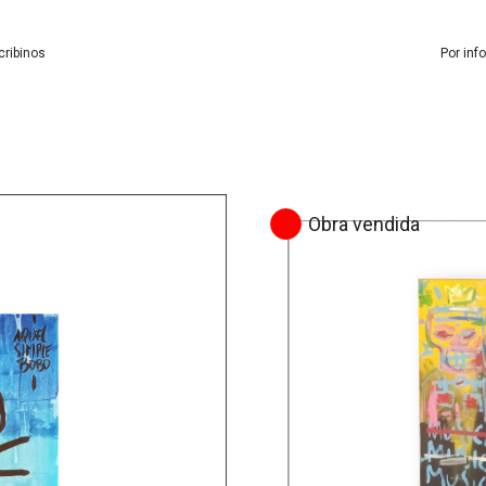
cribinos
Por inf