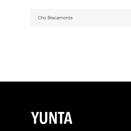
Navegación
Cho Bracamonte
de
entradas