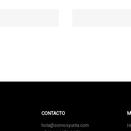
CONTACTO
M
hola@somosyunta.com
H