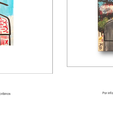
Por inf
cribinos