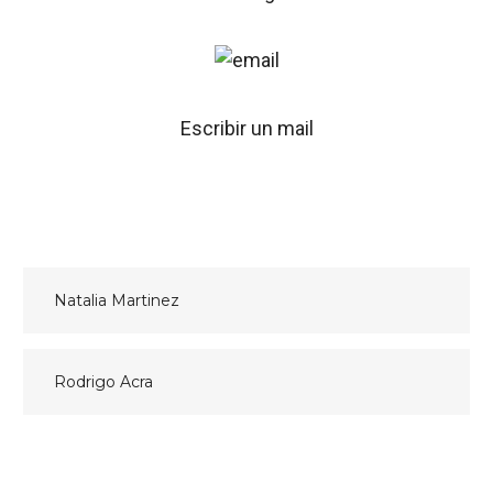
Escribir un mail
Navegación
Natalia Martinez
de
entradas
Rodrigo Acra