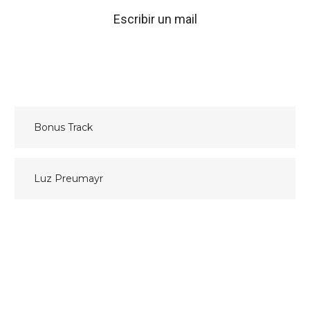
Escribir un mail
Navegación
Bonus Track
de
entradas
Luz Preumayr