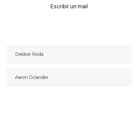
Escribir un mail
Navegación
Debbie Reda
de
entradas
Aaron Oclander