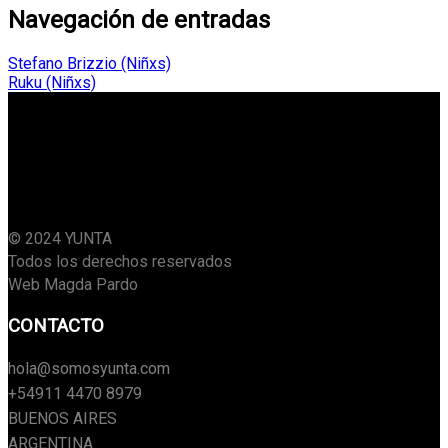
Navegación de entradas
Stefano Brizzio (Niñxs)
Ruku (Niñxs)
© 2024 YUNTA
Todos los derechos reservados
Web Magda Pardo
CONTACTO
hola@somosyunta.com
+54911 4470 8979
BUENOS AIRES
ARGENTINA