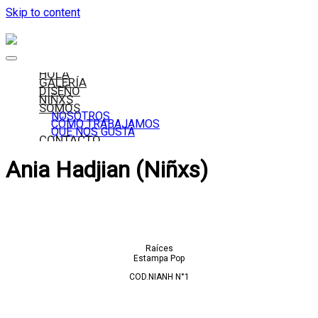
Skip to content
HOLA
GALERÍA
DISEÑO
NIÑXS
SOMOS
NOSOTROS
CÓMO TRABAJAMOS
QUÉ NOS GUSTA
CONTACTO
Ania Hadjian (Niñxs)
Raíces
Estampa Pop
COD.NIANH N°1